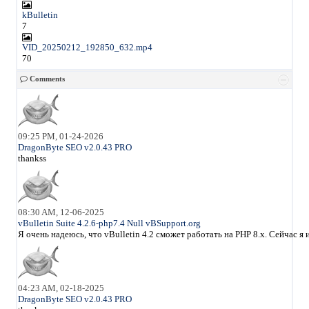
kBulletin
7
VID_20250212_192850_632.mp4
70
Comments
09:25 PM, 01-24-2026
DragonByte SEO v2.0.43 PRO
thankss
08:30 AM, 12-06-2025
vBulletin Suite 4.2.6-php7.4 Null vBSupport.org
Я очень надеюсь, что vBulletin 4.2 сможет работать на PHP 8.x. Сейчас 
04:23 AM, 02-18-2025
DragonByte SEO v2.0.43 PRO