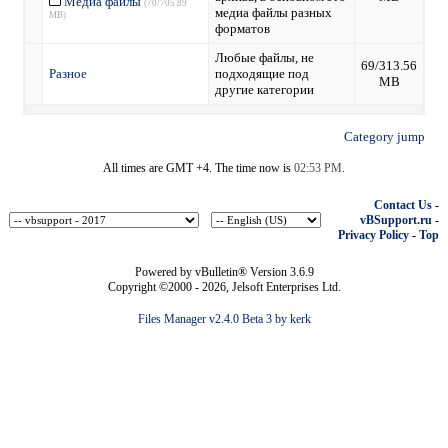
Медиа файлы
(70/705.89
медиа файлы разных
MB)
форматов
Любые файлы, не
69/313.56
Разное
подходящие под
MB
другие категории
Category jump
All times are GMT +4. The time now is
02:53 PM
.
Contact Us
-
vBSupport.ru
-
Privacy Policy
-
Top
Powered by vBulletin® Version 3.6.9
Copyright ©2000 - 2026, Jelsoft Enterprises Ltd.
Files Manager v2.4.0 Beta 3 by kerk