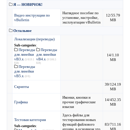
Я — НОВИЧОК!
Наглядное пособие по
Видео инструкции по
12/55.79
установке, настройке,
vBulletin
MB
эксплуатации vBulletin
Остальное
Локализации (переводы)
Sub-categories
:
Переводы
Переводы
для линейки
для линейки
14/1.10
vB3.х
vB4.х
MB
(5/619.1
(9/506.5
KB)
KB)
Переводы
для линейки
vB5.х
(0/0)
39/124.19
Скрипты
MB
Иконки, кнопки и
14/452.35
Графика
прочие графические
MB
изыски
Здесь файлы для
Тестовая категория
тестирования новых
функций файлового
83/711.16
Sub-categories
:
архива, в основном это
MB