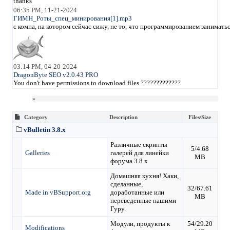
thanks
06:35 PM, 11-21-2024
ГИМН_Роты_спец_минирования[1].mp3
с компа, на котором сейчас сижу, не то, что программированием занимать
03:14 PM, 04-20-2024
DragonByte SEO v2.0.43 PRO
You don't have permissions to download files ?????????????
»
Category
Description
Files/Size
vBulletin 3.8.x
Различные скрипты
5/4.68
Galleries
галерей для линейки
MB
форума 3.8.х
Домашняя кухня! Хаки,
сделанные,
32/67.61
Made in vBSupport.org
доработанные или
MB
переведенные нашими
Гуру.
Модули, продукты к
54/29.20
Modifications