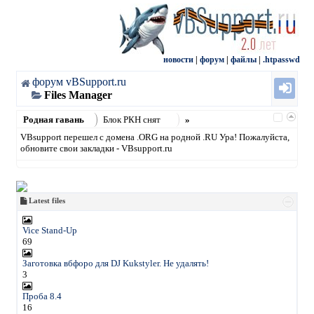
новости
|
форум
|
файлы
|
.htpasswd
форум vBSupport.ru
Files Manager
Родная гавань
Блок РКН снят
»
VBsupport перешел с домена .ORG на родной .RU Ура! Пожалуйста,
обновите свои закладки - VBsupport.ru
Latest files
Vice Stand-Up
69
Заготовка вбфоро для DJ Kukstyler. Не удалять!
3
Проба 8.4
16