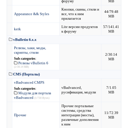
форуму
MB
Кнопки, скины, стили и
44/79.48
Appearance && Styles
все, что к ним
MB
прилагается
Lite версии продуктов
57/141.41
kerk
к форуму
MB
vBulletin 6.x.x
Релизы, хаки, моды,
скрипты, стили
2/30.14
Sub-categories
:
MB
Релизы vBulletin 6
(2/30.14 MB)
CMS (Порталы)
vBadvanced CMPS
vBadvanced,
7/1.05
Sub-categories
:
русификация, модули
MB
Модули для портала
vBadvanced
(1/730 Bytes)
Прочие портальные
системы, средства
11/72.39
Прочие
интеграции (мосты),
MB
различные дополнения
к ним