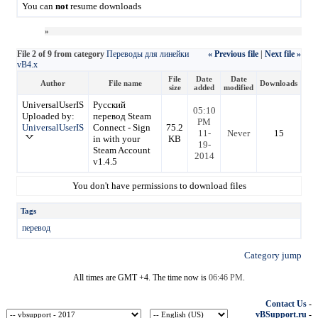
You can
not
resume downloads
»
File 2 of 9 from category
Переводы для линейки
« Previous file
|
Next file »
vB4.х
File
Date
Date
Author
File name
Downloads
size
added
modified
UniversalUserIS
Русский
05:10
Uploaded by:
перевод Steam
PM
UniversalUserIS
Connect - Sign
75.2
11-
Never
15
in with your
KB
19-
Steam Account
2014
v1.4.5
You don't have permissions to download files
Tags
перевод
Category jump
All times are GMT +4. The time now is
06:46 PM
.
Contact Us
-
vBSupport.ru
-