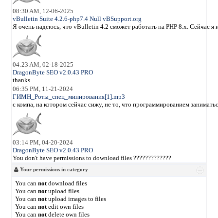
08:30 AM, 12-06-2025
vBulletin Suite 4.2.6-php7.4 Null vBSupport.org
Я очень надеюсь, что vBulletin 4.2 сможет работать на PHP 8.x. Сейчас 
04:23 AM, 02-18-2025
DragonByte SEO v2.0.43 PRO
thanks
06:35 PM, 11-21-2024
ГИМН_Роты_спец_минирования[1].mp3
с компа, на котором сейчас сижу, не то, что программированием занимать
03:14 PM, 04-20-2024
DragonByte SEO v2.0.43 PRO
You don't have permissions to download files ?????????????
Your permissions in category
You can
not
download files
You can
not
upload files
You can
not
upload images to files
You can
not
edit own files
You can
not
delete own files