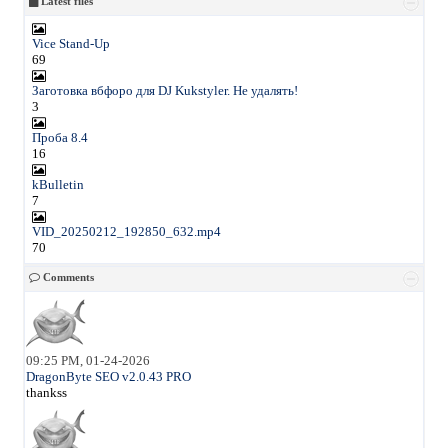
Latest files
Vice Stand-Up
69
Заготовка вбфоро для DJ Kukstyler. Не удалять!
3
Проба 8.4
16
kBulletin
7
VID_20250212_192850_632.mp4
70
Comments
09:25 PM, 01-24-2026
DragonByte SEO v2.0.43 PRO
thankss