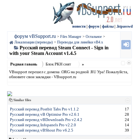
новости
|
форум
|
файлы
|
.htpasswd
форум vBSupport.ru
>
Files Manager
>
Остальное
>
Локализации (переводы)
>
Переводы для линейки vB4.х
Русский перевод Steam Connect - Sign in
with your Steam Account v1.4.5
Родная гавань
Блок РКН снят
»
VBsupport перешел с домена .ORG на родной .RU Ура! Пожалуйста,
обновите свои закладки - VBsupport.ru
Similar files
Русский перевод Postbit Tabs Pro v1.1.2
17
Русский перевод vB Optimise Pro v2.6.1
28
Русский перевод vBDownloads Pro v2.4.2
24
Русский перевод Infopanels Pro v2.2.0
14
Русский перевод vBShout Pro v6.2.5
39