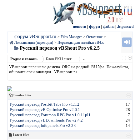
новости
|
форум
|
файлы
|
.htpasswd
форум vBSupport.ru
>
Files Manager
>
Остальное
>
Локализации (переводы)
>
Переводы для линейки vB4.х
Русский перевод vBShout Pro v6.2.5
Родная гавань
Блок РКН снят
»
VBsupport перешел с домена .ORG на родной .RU Ура! Пожалуйста,
обновите свои закладки - VBsupport.ru
Similar files
Русский перевод Postbit Tabs Pro v1.1.2
17
Русский перевод vB Optimise Pro v2.6.1
28
Русский перевод Forumon RPG Pro v1.0.11pl1
7
Русский перевод vBDownloads Pro v2.4.2
24
Русский перевод Infopanels Pro v2.2.0
14
Latest files