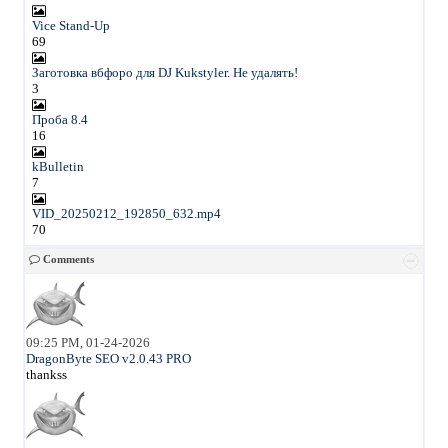
Vice Stand-Up
69
Заготовка вбфоро для DJ Kukstyler. Не удалять!
3
Проба 8.4
16
kBulletin
7
VID_20250212_192850_632.mp4
70
Comments
09:25 PM, 01-24-2026
DragonByte SEO v2.0.43 PRO
thankss