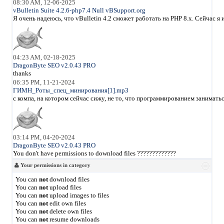
08:30 AM, 12-06-2025
vBulletin Suite 4.2.6-php7.4 Null vBSupport.org
Я очень надеюсь, что vBulletin 4.2 сможет работать на PHP 8.x. Сейчас 
04:23 AM, 02-18-2025
DragonByte SEO v2.0.43 PRO
thanks
06:35 PM, 11-21-2024
ГИМН_Роты_спец_минирования[1].mp3
с компа, на котором сейчас сижу, не то, что программированием занимать
03:14 PM, 04-20-2024
DragonByte SEO v2.0.43 PRO
You don't have permissions to download files ?????????????
Your permissions in category
You can
not
download files
You can
not
upload files
You can
not
upload images to files
You can
not
edit own files
You can
not
delete own files
You can
not
resume downloads