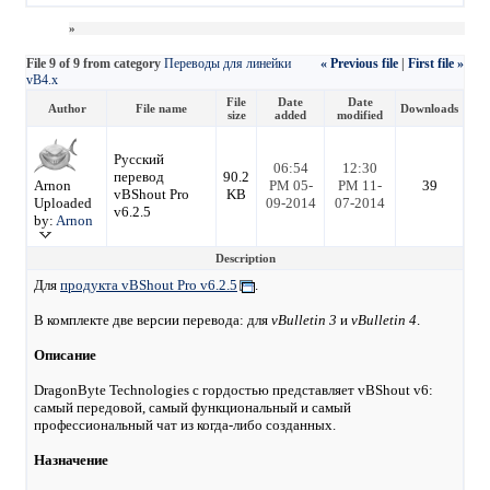
»
File 9 of 9 from category
Переводы для линейки
« Previous file
|
First file »
vB4.х
File
Date
Date
Author
File name
Downloads
size
added
modified
Русский
06:54
12:30
перевод
90.2
Arnon
PM 05-
PM 11-
39
vBShout Pro
KB
Uploaded
09-2014
07-2014
v6.2.5
by:
Arnon
Description
Для
продукта vBShout Pro v6.2.5
.
В комплекте две версии перевода: для
vBulletin 3
и
vBulletin 4
.
Описание
DragonByte Technologies с гордостью представляет vBShout v6:
самый передовой, самый функциональный и самый
профессиональный чат из когда-либо созданных.
Назначение