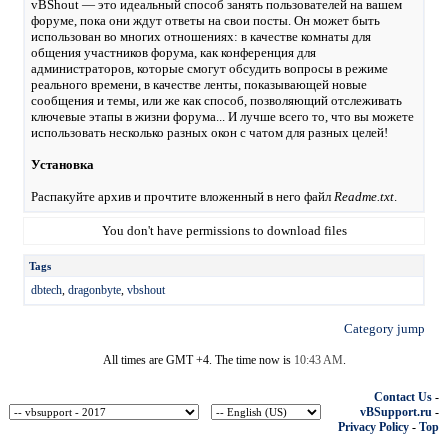
vBShout — это идеальный способ занять пользователей на вашем
форуме, пока они ждут ответы на свои посты. Он может быть
использован во многих отношениях: в качестве комнаты для
общения участников форума, как конференция для
администраторов, которые смогут обсудить вопросы в режиме
реального времени, в качестве ленты, показывающей новые
сообщения и темы, или же как способ, позволяющий отслеживать
ключевые этапы в жизни форума... И лучше всего то, что вы можете
использовать несколько разных окон с чатом для разных целей!
Установка
Распакуйте архив и прочтите вложенный в него файл
Readme.txt
.
You don't have permissions to download files
Tags
dbtech
,
dragonbyte
,
vbshout
Category jump
All times are GMT +4. The time now is
10:43 AM
.
Contact Us
-
vBSupport.ru
-
Privacy Policy
-
Top