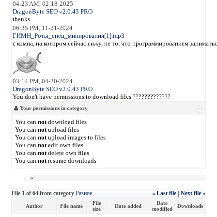
04:23 AM, 02-18-2025
DragonByte SEO v2.0.43 PRO
thanks
06:35 PM, 11-21-2024
ГИМН_Роты_спец_минирования[1].mp3
с компа, на котором сейчас сижу, не то, что программированием занимать
03:14 PM, 04-20-2024
DragonByte SEO v2.0.43 PRO
You don't have permissions to download files ?????????????
Your permissions in category
You can
not
download files
You can
not
upload files
You can
not
upload images to files
You can
not
edit own files
You can
not
delete own files
You can
not
resume downloads
»
File 1 of 64 from category
Разное
« Last file
|
Next file »
File
Date
Author
File name
Date added
Downloads
size
modified