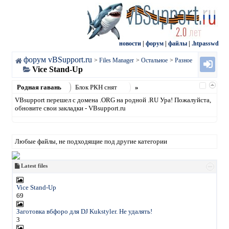
новости
|
форум
|
файлы
|
.htpasswd
форум vBSupport.ru
>
Files Manager
>
Остальное
>
Разное
Vice Stand-Up
Родная гавань
Блок РКН снят
»
VBsupport перешел с домена .ORG на родной .RU Ура! Пожалуйста,
обновите свои закладки - VBsupport.ru
Любые файлы, не подходящие под другие категории
Latest files
Vice Stand-Up
69
Заготовка вбфоро для DJ Kukstyler. Не удалять!
3