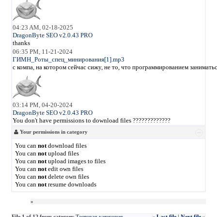
04:23 AM, 02-18-2025
DragonByte SEO v2.0.43 PRO
thanks
06:35 PM, 11-21-2024
ГИМН_Роты_спец_минирования[1].mp3
с компа, на котором сейчас сижу, не то, что программированием занимать
03:14 PM, 04-20-2024
DragonByte SEO v2.0.43 PRO
You don't have permissions to download files ?????????????
Your permissions in category
You can
not
download files
You can
not
upload files
You can
not
upload images to files
You can
not
edit own files
You can
not
delete own files
You can
not
resume downloads
»
File 1 of 12 from category
Тестовая категория
« Last file
|
Next file »