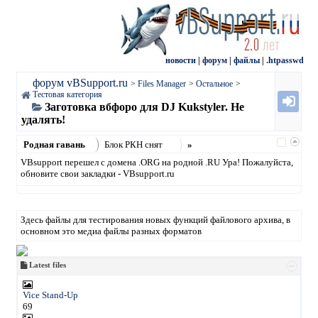
новости
|
форум
|
файлы
|
.htpasswd
форум vBSupport.ru
>
Files Manager
>
Остальное
>
Тестовая категория
Заготовка вбфоро для DJ Kukstyler. Не
удалять!
Родная гавань
Блок РКН снят
»
VBsupport перешел с домена .ORG на родной .RU Ура! Пожалуйста,
обновите свои закладки - VBsupport.ru
Здесь файлы для тестирования новых функций файлового архива, в
основном это медиа файлы разных форматов
Latest files
Vice Stand-Up
69