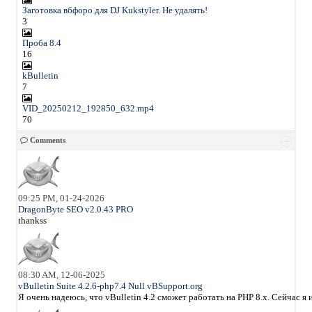
Заготовка вбфоро для DJ Kukstyler. Не удалять!
3
Проба 8.4
16
kBulletin
7
VID_20250212_192850_632.mp4
70
Comments
09:25 PM, 01-24-2026
DragonByte SEO v2.0.43 PRO
thankss
08:30 AM, 12-06-2025
vBulletin Suite 4.2.6-php7.4 Null vBSupport.org
Я очень надеюсь, что vBulletin 4.2 сможет работать на PHP 8.x. Сейчас 