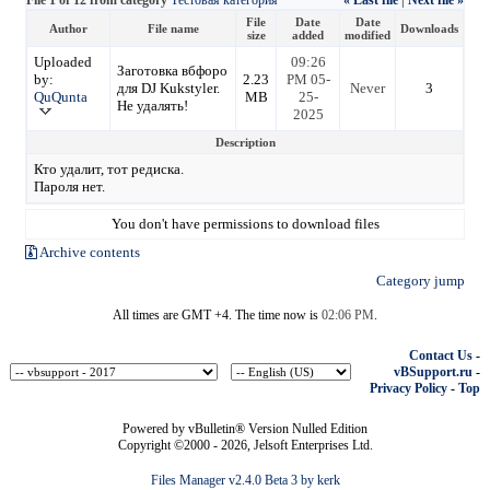
File
Date
Date
Author
File name
Downloads
size
added
modified
Uploaded
09:26
Заготовка вбфоро
by:
2.23
PM 05-
для DJ Kukstyler.
Never
3
QuQunta
MB
25-
Не удалять!
2025
Description
Кто удалит, тот редиска.
Пароля нет.
You don't have permissions to download files
Archive contents
Category jump
All times are GMT +4. The time now is
02:06 PM
.
Contact Us
-
vBSupport.ru
-
Privacy Policy
-
Top
Powered by vBulletin® Version Nulled Edition
Copyright ©2000 - 2026, Jelsoft Enterprises Ltd.
Files Manager v2.4.0 Beta 3 by kerk