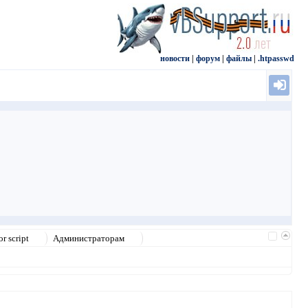
новости
|
форум
|
файлы
|
.htpasswd
r script
Администраторам