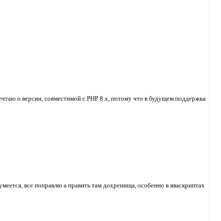
мечтаю о версии, совместимой с PHP 8.x, потому что в будущем поддержка
зумеется, все поправлю а править там дохренища, особенно в яваскриптах