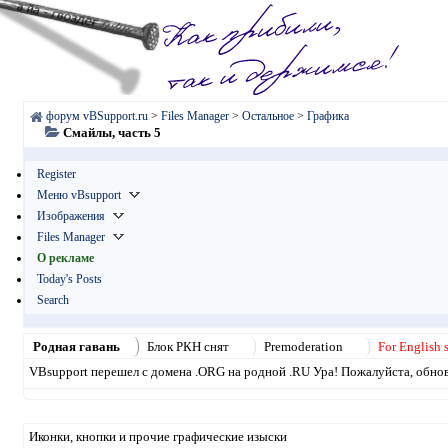
форум vBSupport.ru
>
Files Manager
>
Остальное
>
Графика
Смайлы, часть 5
Register
Меню vBsupport
Изображения
Files Manager
О рекламе
Today's Posts
Search
Родная гавань
Блок РКН снят
Premoderation
For English 
VBsupport перешел с домена .ORG на родной .RU Ура! Пожалуйста, обнови
Иконки, кнопки и прочие графические изыски