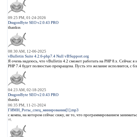
09:25 PM, 01-24-2026
DragonByte SEO v2.0.43 PRO
thankss
08:30 AM, 12-06-2025
vBulletin Suite 4.2.6-php7.4 Null vBSupport.org
Я очень надеюсь, что vBulletin 4.2 сможет работать на PHP 8.x. Сейчас 
PHP 7.4 будет полностью прекращена. Пусть это желание исполнится, с б
04:23 AM, 02-18-2025
DragonByte SEO v2.0.43 PRO
thanks
06:35 PM, 11-21-2024
ГИМН_Роты_спец_минирования[1].mp3
с компа, на котором сейчас сижу, не то, что программированием занимать
=\