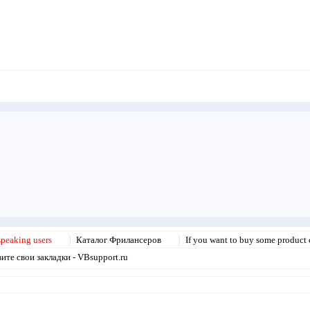
speaking users
Каталог Фрилансеров
If you want to buy some product o
те свои закладки - VBsupport.ru