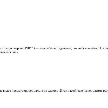
я использую версию PHP 7.4 — она работает идеально, почти без ошибок. Но я 
лагословением
ся, видео посмотреть нормально не удается :D как насобираю на норм комп, ра