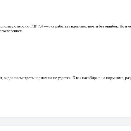
я использую версию PHP 7.4 — она работает идеально, почти без ошибок. Но я 
лагословением
ся, видео посмотреть нормально не удается :D как насобираю на норм комп, ра