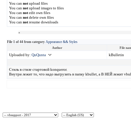
You can
not
upload files
You can
not
upload images to files
You can
not
edit own files
You can
not
delete own files
You can
not
resume downloads
»
File 1 of 44 from category
Appearance && Styles
Author
File na
Uploaded by:
QuQunta
kBulletin
Стиль в стиле стартовой konqueror.
Внутри лежит то, что надо выгрузить в папку kbullet, а В НЕЙ лежит vbu