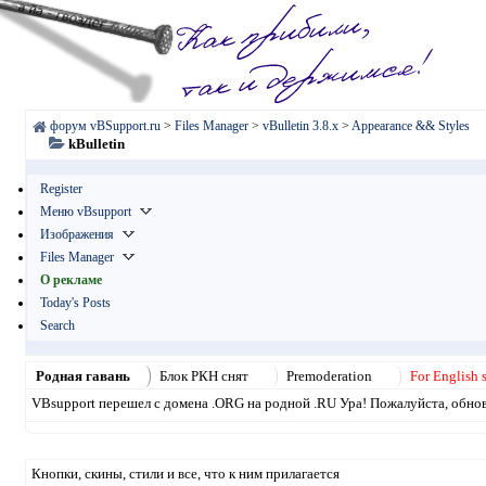
форум vBSupport.ru
>
Files Manager
>
vBulletin 3.8.x
>
Appearance && Styles
kBulletin
Register
Меню vBsupport
Изображения
Files Manager
О рекламе
Today's Posts
Search
Родная гавань
Блок РКН снят
Premoderation
For English 
VBsupport перешел с домена .ORG на родной .RU Ура! Пожалуйста, обнови
Кнопки, скины, стили и все, что к ним прилагается