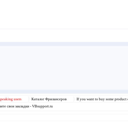
speaking users
Каталог Фрилансеров
If you want to buy some product o
те свои закладки - VBsupport.ru