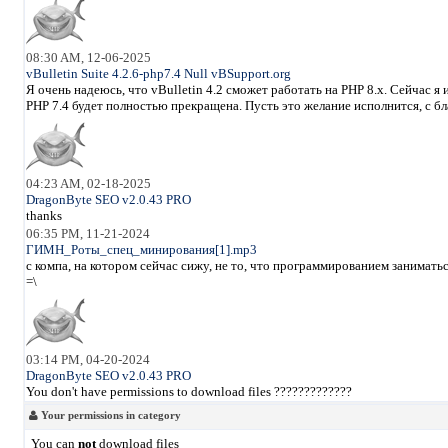
08:30 AM, 12-06-2025
vBulletin Suite 4.2.6-php7.4 Null vBSupport.org
Я очень надеюсь, что vBulletin 4.2 сможет работать на PHP 8.x. Сейчас 
PHP 7.4 будет полностью прекращена. Пусть это желание исполнится, с б
04:23 AM, 02-18-2025
DragonByte SEO v2.0.43 PRO
thanks
06:35 PM, 11-21-2024
ГИМН_Роты_спец_минирования[1].mp3
с компа, на котором сейчас сижу, не то, что программированием занимать
=\
03:14 PM, 04-20-2024
DragonByte SEO v2.0.43 PRO
You don't have permissions to download files ?????????????
Your permissions in category
You can
not
download files