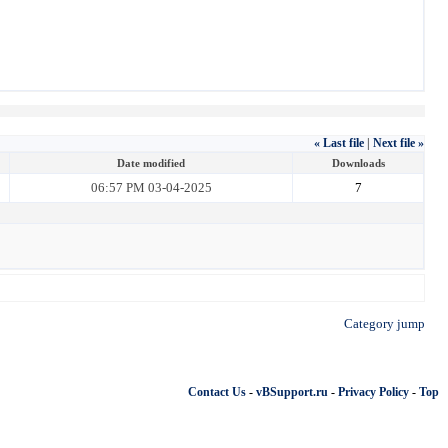
« Last file
|
Next file »
Date modified
Downloads
06:57 PM 03-04-2025
7
Category jump
Contact Us
-
vBSupport.ru
-
Privacy Policy
-
Top