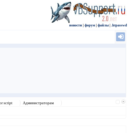
новости
|
форум
|
файлы
|
.htpasswd
r script
Администраторам