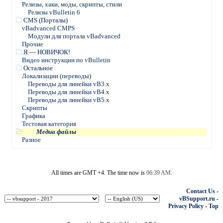
Релизы, хаки, моды, скрипты, стили
Релизы vBulletin 6
CMS (Порталы)
vBadvanced CMPS
Модули для портала vBadvanced
Прочие
Я — НОВИЧОК!
Видео инструкции по vBulletin
Остальное
Локализации (переводы)
Переводы для линейки vB3.х
Переводы для линейки vB4.х
Переводы для линейки vB5.х
Скрипты
Графика
Тестовая категория
Медиа файлы
Разное
All times are GMT +4. The time now is
06:39 AM
.
Contact Us
-
vBSupport.ru
-
Privacy Policy
-
Top