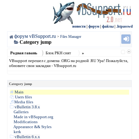
новости
|
форум
|
файлы
|
.htpasswd
форум vBSupport.ru
>
Files Manager
Category jump
Родная гавань
Блок РКН снят
»
VBsupport перешел с домена .ORG на родной .RU Ура! Пожалуйста,
обновите свои закладки - VBsupport.ru
Category jump
Main
Users files
Media files
vBulletin 3.8.x
Galleries
Made in vBSupport.org
Modifications
Appearance && Styles
kerk
vBulletin 6.x.x