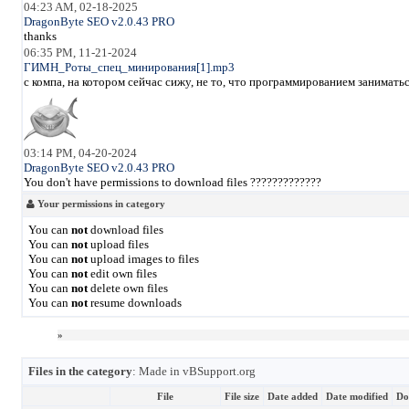
04:23 AM, 02-18-2025
DragonByte SEO v2.0.43 PRO
thanks
06:35 PM, 11-21-2024
ГИМН_Роты_спец_минирования[1].mp3
с компа, на котором сейчас сижу, не то, что программированием занимать
03:14 PM, 04-20-2024
DragonByte SEO v2.0.43 PRO
You don't have permissions to download files ?????????????
Your permissions in category
You can
not
download files
You can
not
upload files
You can
not
upload images to files
You can
not
edit own files
You can
not
delete own files
You can
not
resume downloads
»
Files in the category
: Made in vBSupport.org
File
File size
Date added
Date modified
Do