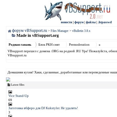
новости
|
форум
|
файлы
|
.htpasswd
форум vBSupport.ru
>
Files Manager
>
vBulletin 3.8.x
Made in vBSupport.org
Родная гавань
Блок РКН снят
Premoderation
»
VBsupport перешел с домена .ORG на родной .RU Ура! Пожалуйста, обнови
VBsupport.ru
Домашняя кухня! Хаки, сделанные, доработанные или переведенные наш
Latest files
Vice Stand-Up
69
Заготовка вбфоро для DJ Kukstyler. Не удалять!
3