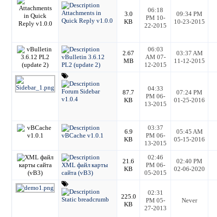
06:18
Attachments in
3.0
09:34 PM
PM 10-
Quick Reply v1.0.0
KB
10-23-2015
22-2015
06:03
2.67
03:37 AM
vBulletin 3.6.12
AM 07-
MB
11-12-2015
PL2 (update 2)
12-2015
04:33
Forum Sidebar
87.7
07:24 PM
PM 06-
v1.0.4
KB
01-25-2016
13-2015
03:37
6.9
05:45 AM
vBCache v1.0.1
PM 06-
KB
05-15-2016
13-2015
02:46
21.6
02:40 PM
XML файл карты
PM 06-
KB
02-06-2020
сайта (vB3)
05-2015
02:31
225.0
Static breadcrumb
PM 05-
Never
KB
27-2013