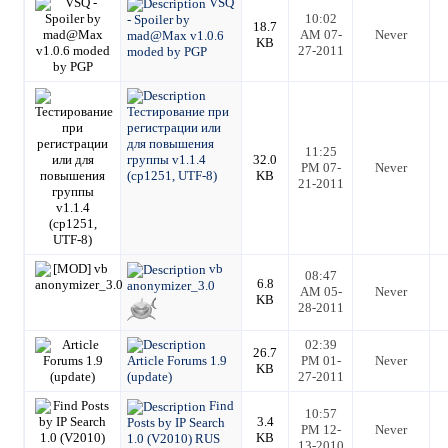
VSQ
10:02
- Spoiler by
18.7
AM 07-
Never
mad@Max v1.0.6
KB
27-2011
moded by PGP
Тестирование при
регистрации или
для повышения
11:25
группы v1.1.4
32.0
PM 07-
Never
(cp1251, UTF-8)
KB
21-2011
vb
08:47
6.8
anonymizer_3.0
AM 05-
Never
KB
28-2011
02:39
26.7
Article Forums 1.9
PM 01-
Never
KB
(update)
27-2011
Find
10:57
3.4
Posts by IP Search
PM 12-
Never
KB
1.0 (V2010) RUS
13-2010