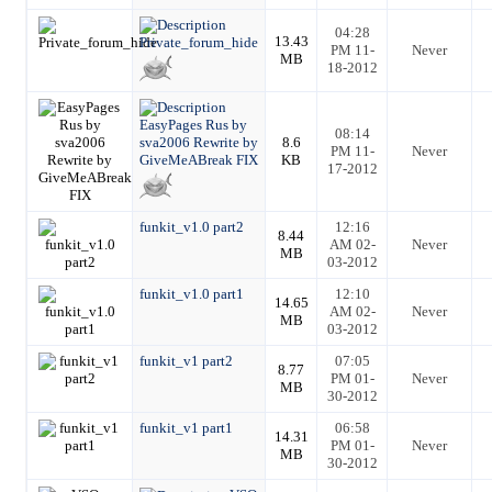
04:28
13.43
Private_forum_hide
PM 11-
Never
MB
18-2012
EasyPages Rus by
08:14
sva2006 Rewrite by
8.6
PM 11-
Never
GiveMeABreak FIX
KB
17-2012
funkit_v1.0 part2
12:16
8.44
AM 02-
Never
MB
03-2012
funkit_v1.0 part1
12:10
14.65
AM 02-
Never
MB
03-2012
funkit_v1 part2
07:05
8.77
PM 01-
Never
MB
30-2012
funkit_v1 part1
06:58
14.31
PM 01-
Never
MB
30-2012