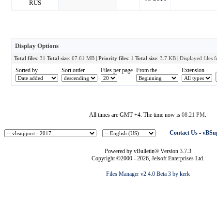
Display Options
Total files
: 31
Total size
: 67.61 MB
| Priority files
: 1
Total size
: 3.7 KB
|
Displayed files 
Sorted by
Sort order
Files per page
From the
Extension
All times are GMT +4. The time now is
08:21 PM
.
Contact Us
-
vBSup
Powered by vBulletin® Version 3.7.3
Copyright ©2000 - 2026, Jelsoft Enterprises Ltd.
Files Manager v2.4.0 Beta 3 by kerk