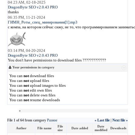
04:23 AM, 02-18-2025
DragonByte SEO v2.0.43 PRO
thanks
06:35 PM, 11-21-2024
ГИМН_Роты_спец_минирования[1].mp3
с компа, на котором сейчас сижу, не то, что программированием занимать
03:14 PM, 04-20-2024
DragonByte SEO v2.0.43 PRO
You don't have permissions to download files ?????????????
Your permissions in category
You can
not
download files
You can
not
upload files
You can
not
upload images to files
You can
not
edit own files
You can
not
delete own files
You can
not
resume downloads
»
File 1 of 64 from category
Разное
« Last file
|
Next file »
File
Date
Author
File name
Date added
Downloads
size
modified