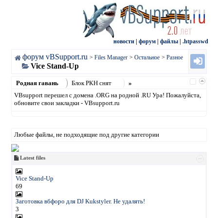
новости
|
форум
|
файлы
|
.htpasswd
форум vBSupport.ru
>
Files Manager
>
Остальное
>
Разное
Vice Stand-Up
Родная гавань
Блок РКН снят
»
VBsupport перешел с домена .ORG на родной .RU Ура! Пожалуйста,
обновите свои закладки - VBsupport.ru
Любые файлы, не подходящие под другие категории
Latest files
Vice Stand-Up
69
Заготовка вбфоро для DJ Kukstyler. Не удалять!
3