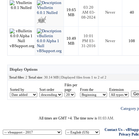
03:20
Vbulletin
19.65
AM 03-
Never
40
6.0.1 Nulled
MB
08-2024
vBulletin
10:01
10.49
6.0.0 Alpha 1
PM 03-
Never
108
MB
Null
31-2016
vBSupport.org
Display Options
Total files
: 2
Total size
: 30.14 MB
|
Displayed files from 1 to 2 of 2
Files per
Sorted by
Sort order
page
From the
Extension
Category 
All times are GMT +4. The time now is
01:03 AM
.
Contact Us
-
vBSuppo
Privacy Poli