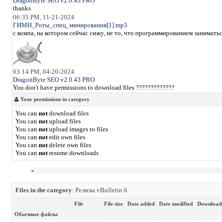
DragonByte SEO v2.0.43 PRO
thanks
06:35 PM, 11-21-2024
ГИМН_Роты_спец_минирования[1].mp3
с компа, на котором сейчас сижу, не то, что программированием занимать
03:14 PM, 04-20-2024
DragonByte SEO v2.0.43 PRO
You don't have permissions to download files ?????????????
Your permissions in category
You can
not
download files
You can
not
upload files
You can
not
upload images to files
You can
not
edit own files
You can
not
delete own files
You can
not
resume downloads
»
Files in the category
: Релизы vBulletin 6
File
File size
Date added
Date modified
Download
Обычные файлы