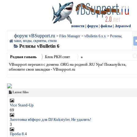
новости
|
форум
|
файлы
|
.htpasswd
форум vBSupport.ru
>
Files Manager
>
vBulletin 6.x.x
>
Релизы,
хаки, моды, скрипты, стили
Релизы vBulletin 6
Родная гавань
Блок РКН снят
»
VBsupport перешел с домена .ORG на родной .RU Ура! Пожалуйста,
обновите свои закладки - VBsupport.ru
Latest files
Vice Stand-Up
69
Заготовка вбфоро для DJ Kukstyler. Не удалять!
3
Проба 8.4