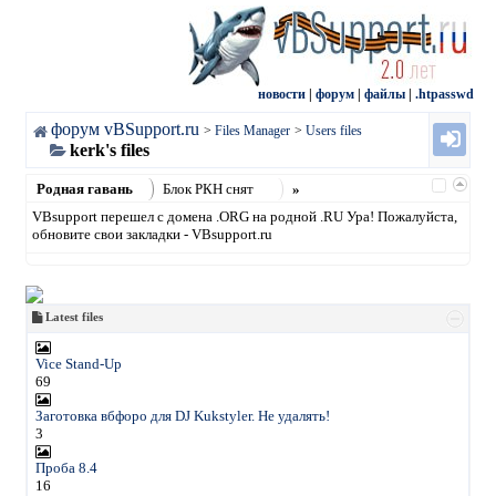
новости
|
форум
|
файлы
|
.htpasswd
форум vBSupport.ru
>
Files Manager
>
Users files
kerk's files
Родная гавань
Блок РКН снят
»
VBsupport перешел с домена .ORG на родной .RU Ура! Пожалуйста,
обновите свои закладки - VBsupport.ru
Latest files
Vice Stand-Up
69
Заготовка вбфоро для DJ Kukstyler. Не удалять!
3
Проба 8.4
16