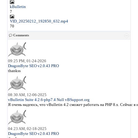
kBulletin
7
VID_20250212_192850_632.mp4
70
Comments
09:25 PM, 01-24-2026
DragonByte SEO v2.0.43 PRO
thankss
08:30 AM, 12-06-2025
vBulletin Suite 4.2.6-php7.4 Null vBSupport.org
Я очень надеюсь, что vBulletin 4.2 сможет работать на PHP 8.x. Сейчас 
04:23 AM, 02-18-2025
DragonByte SEO v2.0.43 PRO