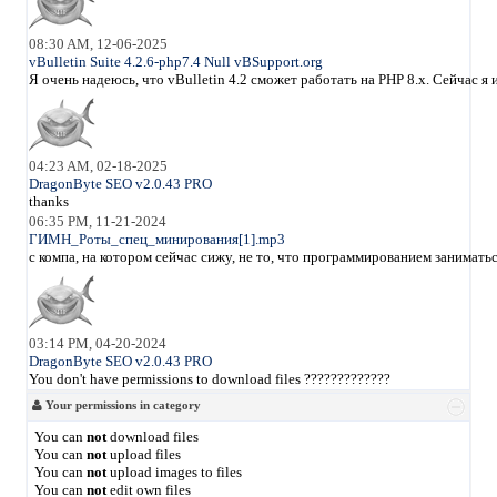
08:30 AM, 12-06-2025
vBulletin Suite 4.2.6-php7.4 Null vBSupport.org
Я очень надеюсь, что vBulletin 4.2 сможет работать на PHP 8.x. Сейчас 
04:23 AM, 02-18-2025
DragonByte SEO v2.0.43 PRO
thanks
06:35 PM, 11-21-2024
ГИМН_Роты_спец_минирования[1].mp3
с компа, на котором сейчас сижу, не то, что программированием занимать
03:14 PM, 04-20-2024
DragonByte SEO v2.0.43 PRO
You don't have permissions to download files ?????????????
Your permissions in category
You can
not
download files
You can
not
upload files
You can
not
upload images to files
You can
not
edit own files