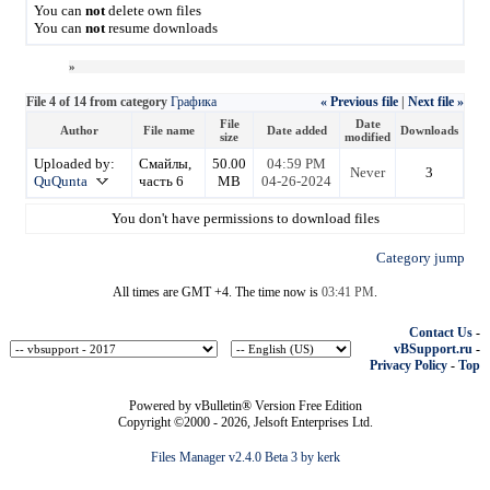
You can
not
delete own files
You can
not
resume downloads
»
File 4 of 14 from category
Графика
« Previous file
|
Next file »
File
Date
Author
File name
Date added
Downloads
size
modified
Uploaded by:
Смайлы,
50.00
04:59 PM
Never
3
QuQunta
часть 6
MB
04-26-2024
You don't have permissions to download files
Category jump
All times are GMT +4. The time now is
03:41 PM
.
Contact Us
-
vBSupport.ru
-
Privacy Policy
-
Top
Powered by vBulletin® Version Free Edition
Copyright ©2000 - 2026, Jelsoft Enterprises Ltd.
Files Manager v2.4.0 Beta 3 by kerk