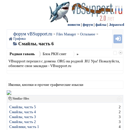
новости
|
форум
|
файлы
|
.htpasswd
форум vBSupport.ru
>
Files Manager
>
Остальное
>
Графика
Смайлы, часть 6
Родная гавань
Блок РКН снят
»
VBsupport перешел с домена .ORG на родной .RU Ура! Пожалуйста,
обновите свои закладки - VBsupport.ru
Иконки, кнопки и прочие графические изыски
Similar files
Смайлы, часть 5
2
Смайлы, часть 4
2
Смайлы, часть 3
3
Смайлы, часть 2
3
Смайлики, часть 1
4