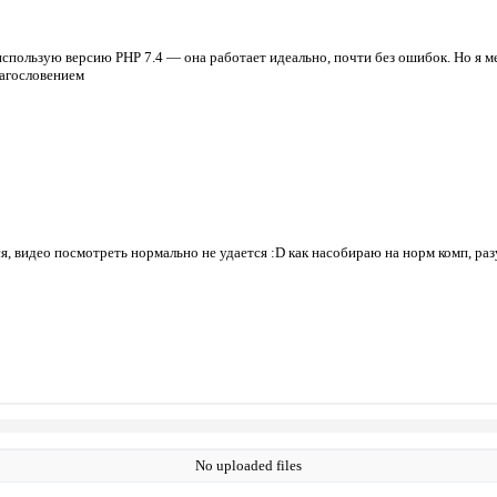
я использую версию PHP 7.4 — она работает идеально, почти без ошибок. Но я 
лагословением
ся, видео посмотреть нормально не удается :D как насобираю на норм комп, ра
No uploaded files