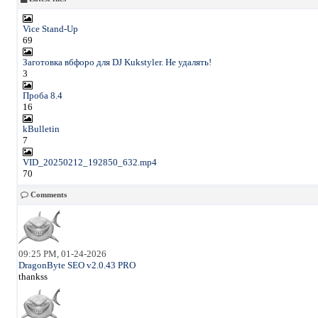
Vice Stand-Up
69
Заготовка вбфоро для DJ Kukstyler. Не удалять!
3
Проба 8.4
16
kBulletin
7
VID_20250212_192850_632.mp4
70
Comments
09:25 PM, 01-24-2026
DragonByte SEO v2.0.43 PRO
thankss