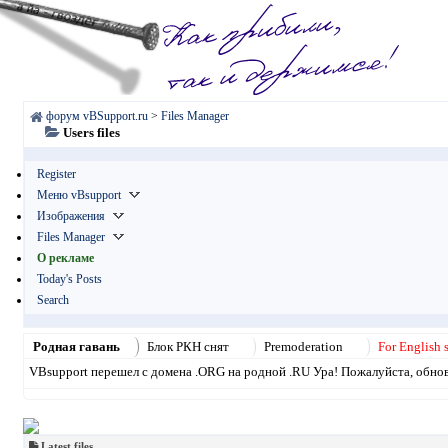
форум vBSupport.ru
>
Files Manager
Users files
Register
Меню vBsupport
Изображения
Files Manager
О рекламе
Today's Posts
Search
Родная гавань
Блок РКН снят
Premoderation
For English 
VBsupport перешел с домена .ORG на родной .RU Ура! Пожалуйста, обнови
Latest files