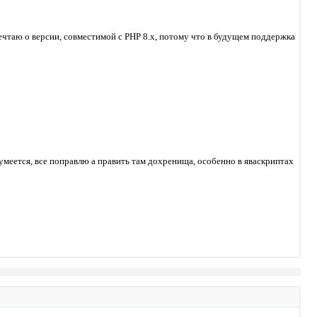
мечтаю о версии, совместимой с PHP 8.x, потому что в будущем поддержка
зумеется, все поправлю а править там дохренища, особенно в яваскриптах