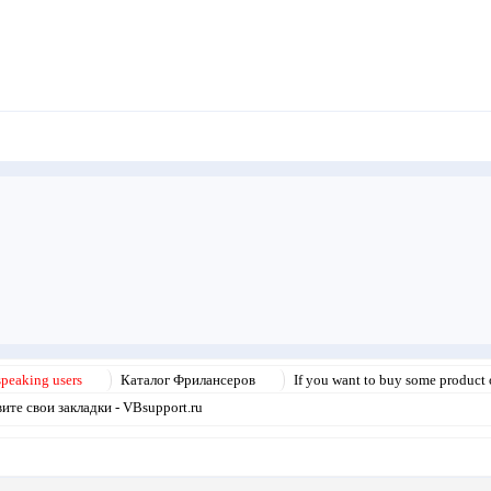
speaking users
Каталог Фрилансеров
If you want to buy some product o
те свои закладки - VBsupport.ru