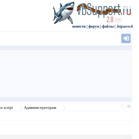
новости
|
форум
|
файлы
|
.htpasswd
r script
Администраторам