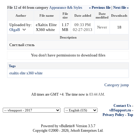
File 12 of 44 from category
Appearance && Styles
« Previous file
|
Next file »
File
Date
Author
File name
Date added
Downloads
size
modified
Uploaded by:
eXaltix Elite
1.17
09:33 PM
Never
18
OlgaB
X360 white
MB
02-27-2013
Description
Светлый стиль
You don't have permissions to download files
Tags
exaltix elite x360 white
Category jump
All times are GMT +4. The time now is
03:44 AM
.
Contact Us
-
vBSupport.ru
-
Privacy Policy
-
Top
Powered by vBulletin® Version 3.5.7
Copyright ©2000 - 2026, Jelsoft Enterprises Ltd.