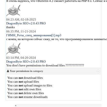
Я очень надеюсь, что vBulletin 4.2 сможет работать на PHP 8.x. Сейчас 
04:23 AM, 02-18-2025
DragonByte SEO v2.0.43 PRO
thanks
06:35 PM, 11-21-2024
ГИМН_Роты_спец_минирования[1].mp3
с компа, на котором сейчас сижу, не то, что программированием занимать
03:14 PM, 04-20-2024
DragonByte SEO v2.0.43 PRO
You don't have permissions to download files ?????????????
Your permissions in category
You can
not
download files
You can
not
upload files
You can
not
upload images to files
You can
not
edit own files
You can
not
delete own files
You can
not
resume downloads
»