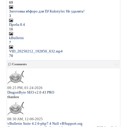
69
Заготовка вбфоро для DJ Kukstyler. Не удалять!
3
Проба 8.4
16
kBulletin
7
VID_20250212_192850_632.mp4
70
Comments
09:25 PM, 01-24-2026
DragonByte SEO v2.0.43 PRO
thankss
08:30 AM, 12-06-2025
vBulletin Suite 4.2.6-php7.4 Null vBSupport.org