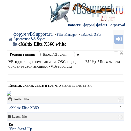
новости
|
форум
|
файлы
|
.htpasswd
форум vBSupport.ru
>
Files Manager
>
vBulletin 3.8.x
>
Appearance && Styles
eXaltix Elite X360 white
Родная гавань
Блок РКН снят
»
VBsupport перешел с домена .ORG на родной .RU Ура! Пожалуйста,
обновите свои закладки - VBsupport.ru
Кнопки, скины, стили и все, что к ним прилагается
Similar files
eXaltic Elite X360
9
Latest files
Vice Stand-Up