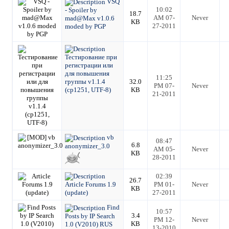
VSQ
10:02
- Spoiler by
18.7
AM 07-
Never
mad@Max v1.0.6
KB
27-2011
moded by PGP
Тестирование при
регистрации или
для повышения
11:25
группы v1.1.4
32.0
PM 07-
Never
(cp1251, UTF-8)
KB
21-2011
vb
08:47
6.8
anonymizer_3.0
AM 05-
Never
KB
28-2011
02:39
26.7
Article Forums 1.9
PM 01-
Never
KB
(update)
27-2011
Find
10:57
3.4
Posts by IP Search
PM 12-
Never
KB
1.0 (V2010) RUS
13-2010