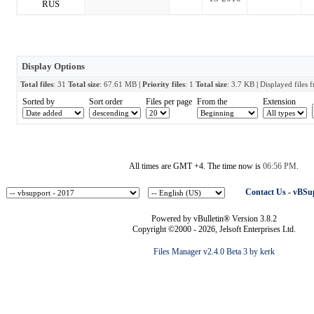
Display Options
Total files
: 31
Total size
: 67.61 MB
| Priority files
: 1
Total size
: 3.7 KB
|
Displayed files 
Sorted by
Sort order
Files per page
From the
Extension
All times are GMT +4. The time now is
06:56 PM
.
Contact Us
-
vBSup
Powered by vBulletin® Version 3.8.2
Copyright ©2000 - 2026, Jelsoft Enterprises Ltd.
Files Manager v2.4.0 Beta 3 by kerk