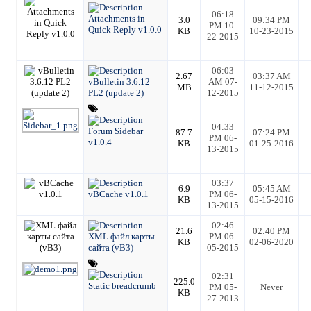
06:18
Attachments in
3.0
09:34 PM
PM 10-
Quick Reply v1.0.0
KB
10-23-2015
22-2015
06:03
2.67
03:37 AM
vBulletin 3.6.12
AM 07-
MB
11-12-2015
PL2 (update 2)
12-2015
04:33
Forum Sidebar
87.7
07:24 PM
PM 06-
v1.0.4
KB
01-25-2016
13-2015
03:37
6.9
05:45 AM
vBCache v1.0.1
PM 06-
KB
05-15-2016
13-2015
02:46
21.6
02:40 PM
XML файл карты
PM 06-
KB
02-06-2020
сайта (vB3)
05-2015
02:31
225.0
Static breadcrumb
PM 05-
Never
KB
27-2013