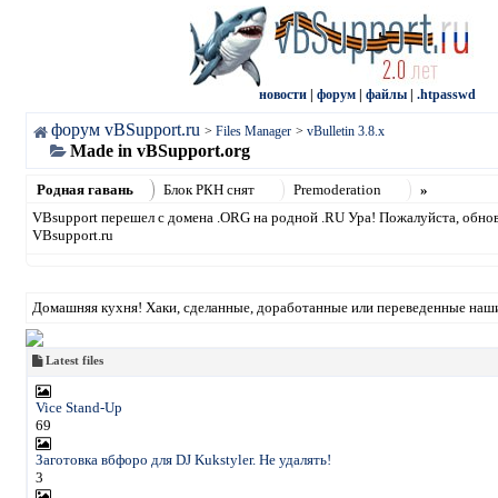
новости
|
форум
|
файлы
|
.htpasswd
форум vBSupport.ru
>
Files Manager
>
vBulletin 3.8.x
Made in vBSupport.org
Родная гавань
Блок РКН снят
Premoderation
»
VBsupport перешел с домена .ORG на родной .RU Ура! Пожалуйста, обнови
VBsupport.ru
Домашняя кухня! Хаки, сделанные, доработанные или переведенные наш
Latest files
Vice Stand-Up
69
Заготовка вбфоро для DJ Kukstyler. Не удалять!
3