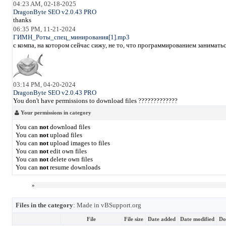
04:23 AM, 02-18-2025
DragonByte SEO v2.0.43 PRO
thanks
06:35 PM, 11-21-2024
ГИМН_Роты_спец_минирования[1].mp3
с компа, на котором сейчас сижу, не то, что программированием занимать
03:14 PM, 04-20-2024
DragonByte SEO v2.0.43 PRO
You don't have permissions to download files ?????????????
Your permissions in category
You can
not
download files
You can
not
upload files
You can
not
upload images to files
You can
not
edit own files
You can
not
delete own files
You can
not
resume downloads
»
Files in the category
: Made in vBSupport.org
File
File size
Date added
Date modified
Do