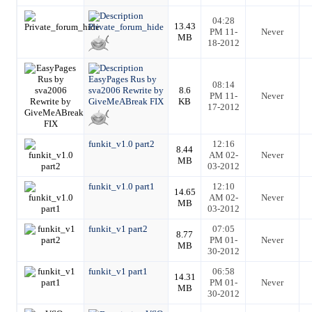
04:28
13.43
Private_forum_hide
PM 11-
Never
MB
18-2012
EasyPages Rus by
08:14
sva2006 Rewrite by
8.6
PM 11-
Never
GiveMeABreak FIX
KB
17-2012
funkit_v1.0 part2
12:16
8.44
AM 02-
Never
MB
03-2012
funkit_v1.0 part1
12:10
14.65
AM 02-
Never
MB
03-2012
funkit_v1 part2
07:05
8.77
PM 01-
Never
MB
30-2012
funkit_v1 part1
06:58
14.31
PM 01-
Never
MB
30-2012