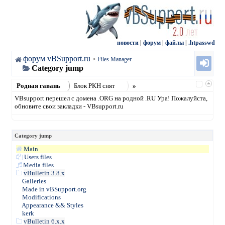
новости
|
форум
|
файлы
|
.htpasswd
форум vBSupport.ru
>
Files Manager
Category jump
Родная гавань
Блок РКН снят
»
VBsupport перешел с домена .ORG на родной .RU Ура! Пожалуйста,
обновите свои закладки - VBsupport.ru
Category jump
Main
Users files
Media files
vBulletin 3.8.x
Galleries
Made in vBSupport.org
Modifications
Appearance && Styles
kerk
vBulletin 6.x.x