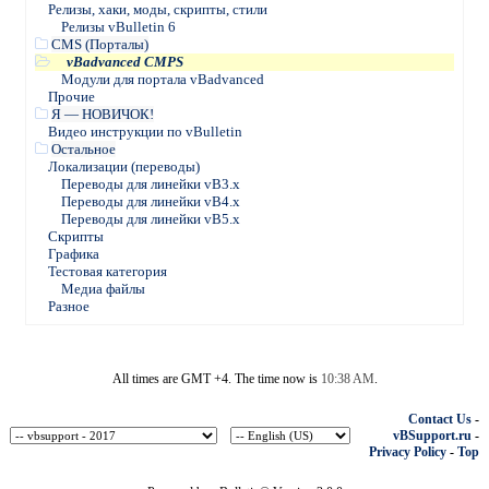
Релизы, хаки, моды, скрипты, стили
Релизы vBulletin 6
CMS (Порталы)
vBadvanced CMPS
Модули для портала vBadvanced
Прочие
Я — НОВИЧОК!
Видео инструкции по vBulletin
Остальное
Локализации (переводы)
Переводы для линейки vB3.х
Переводы для линейки vB4.х
Переводы для линейки vB5.х
Скрипты
Графика
Тестовая категория
Медиа файлы
Разное
All times are GMT +4. The time now is
10:38 AM
.
Contact Us
-
vBSupport.ru
-
Privacy Policy
-
Top