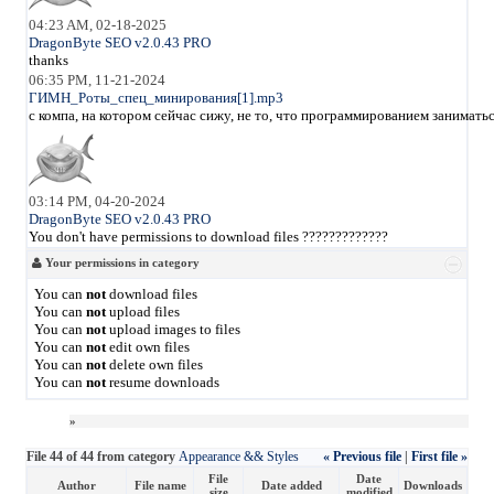
04:23 AM, 02-18-2025
DragonByte SEO v2.0.43 PRO
thanks
06:35 PM, 11-21-2024
ГИМН_Роты_спец_минирования[1].mp3
с компа, на котором сейчас сижу, не то, что программированием занимать
03:14 PM, 04-20-2024
DragonByte SEO v2.0.43 PRO
You don't have permissions to download files ?????????????
Your permissions in category
You can
not
download files
You can
not
upload files
You can
not
upload images to files
You can
not
edit own files
You can
not
delete own files
You can
not
resume downloads
»
File 44 of 44 from category
Appearance && Styles
« Previous file
|
First file »
File
Date
Author
File name
Date added
Downloads
size
modified