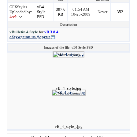
GFXStyles
vB4
397.6
01:54 AM
Uploaded by:
Style
Never
352
KB
10-25-2009
kerk
PSD
Description
vBulletin 4 Style
for
vB 3.8.4
обсуждение на форуме
Images of the file: vB4 Style PSD
More options
vB_4_style.jpg
More options
vB_4_style_.jpg