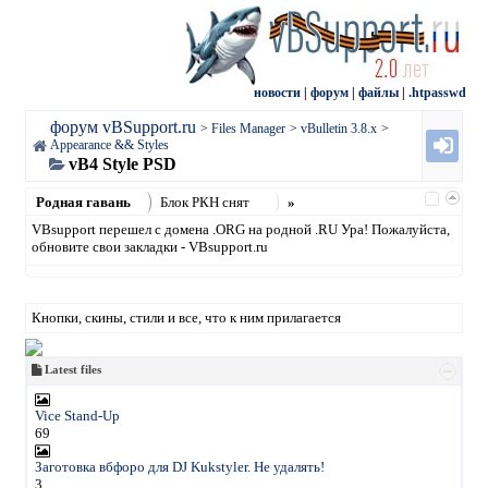
новости
|
форум
|
файлы
|
.htpasswd
форум vBSupport.ru
>
Files Manager
>
vBulletin 3.8.x
>
Appearance && Styles
vB4 Style PSD
Родная гавань
Блок РКН снят
»
VBsupport перешел с домена .ORG на родной .RU Ура! Пожалуйста,
обновите свои закладки - VBsupport.ru
Кнопки, скины, стили и все, что к ним прилагается
Latest files
Vice Stand-Up
69
Заготовка вбфоро для DJ Kukstyler. Не удалять!
3