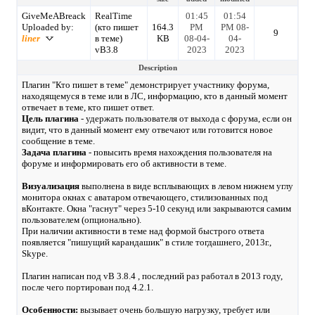
GiveMeABreack
RealTime
01:45
01:54
Uploaded by:
(кто пишет
164.3
PM
PM 08-
9
liner
в теме)
KB
08-04-
04-
vB3.8
2023
2023
Description
Плагин "Кто пишет в теме" демонстрирует участнику форума,
находящемуся в теме или в ЛС, информацию, кто в данный момент
отвечает в теме, кто пишет ответ.
Цель плагина
- удержать пользователя от выхода с форума, если он
видит, что в данный момент ему отвечают или готовится новое
сообщение в теме.
Задача плагина
- повысить время нахождения пользователя на
форуме и информировать его об активности в теме.
Визуализация
выполнена в виде всплывающих в левом нижнем углу
монитора окнах с аватаром отвечающего, стилизованных под
вКонтакте. Окна "гаснут" через 5-10 секунд или закрываются самим
пользователем (опционально).
При наличии активности в теме над формой быстрого ответа
появляется "пишущий карандашик" в стиле тогдашнего, 2013г.,
Skype.
Плагин написан под vB 3.8.4 , последний раз работал в 2013 году,
после чего портирован под 4.2.1.
Особенности:
вызывает очень большую нагрузку, требует или