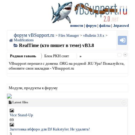
новости
|
форум
|
файлы
|
.htpasswd
форум vBSupport.ru
>
Files Manager
>
vBulletin 3.8.x
>
Modifications
RealTime (кто пишет в теме) vB3.8
Родная гавань
Блок РКН снят
»
VBsupport перешел с домена .ORG на родной .RU Ура! Пожалуйста,
обновите свои закладки - VBsupport.ru
Модули, продукты к форуму
Latest files
Vice Stand-Up
69
Заготовка вбфоро для DJ Kukstyler. Не удалять!
3