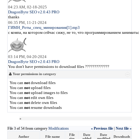
04:23 AM, 02-18-2025
DragonByte SEO v2.0.43 PRO
thanks
06:35 PM, 11-21-2024
ГИМН_Роты_спец_минирования[1].mp3
с компа, на котором сейчас сижу, не то, что программированием занимать
03:14 PM, 04-20-2024
DragonByte SEO v2.0.43 PRO
You don't have permissions to download files ?????????????
Your permissions in category
You can
not
download files
You can
not
upload files
You can
not
upload images to files
You can
not
edit own files
You can
not
delete own files
You can
not
resume downloads
»
File 3 of 54 from category
Modifications
« Previous file
|
Next file »
File
Date
Date
Author
File name
Downloads
size
added
modified