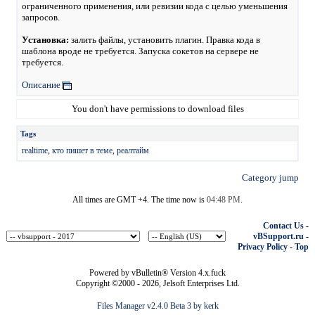
ограниченного применения, или ревизии кода с целью уменьшения
запросов.
Установка:
залить файлы, установить плагин. Правка кода в
шаблона вроде не требуется. Запуска сокетов на сервере не
требуется.
Описание
You don't have permissions to download files
Tags
realtime
,
кто пишет в теме
,
реалтайм
Category jump
All times are GMT +4. The time now is
04:48 PM
.
Contact Us
-
vBSupport.ru
-
Privacy Policy
-
Top
Powered by vBulletin® Version 4.x.fuck
Copyright ©2000 - 2026, Jelsoft Enterprises Ltd.
Files Manager v2.4.0 Beta 3 by kerk