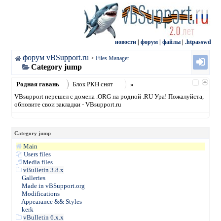
новости
|
форум
|
файлы
|
.htpasswd
форум vBSupport.ru
>
Files Manager
Category jump
Родная гавань
Блок РКН снят
»
VBsupport перешел с домена .ORG на родной .RU Ура! Пожалуйста,
обновите свои закладки - VBsupport.ru
Category jump
Main
Users files
Media files
vBulletin 3.8.x
Galleries
Made in vBSupport.org
Modifications
Appearance && Styles
kerk
vBulletin 6.x.x