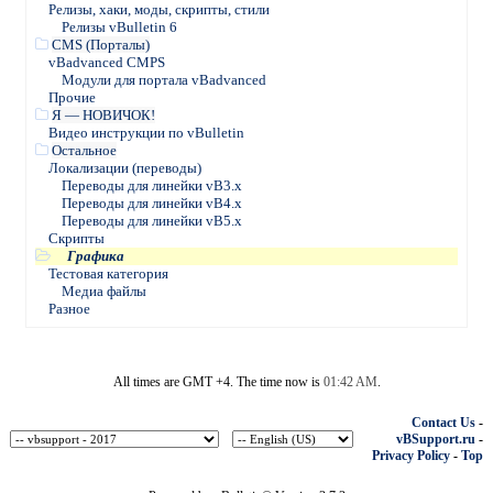
Релизы, хаки, моды, скрипты, стили
Релизы vBulletin 6
CMS (Порталы)
vBadvanced CMPS
Модули для портала vBadvanced
Прочие
Я — НОВИЧОК!
Видео инструкции по vBulletin
Остальное
Локализации (переводы)
Переводы для линейки vB3.х
Переводы для линейки vB4.х
Переводы для линейки vB5.х
Скрипты
Графика
Тестовая категория
Медиа файлы
Разное
All times are GMT +4. The time now is
01:42 AM
.
Contact Us
-
vBSupport.ru
-
Privacy Policy
-
Top