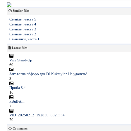
Similar files
Смайлы, часть 5
Смайлы, часть 4
Смайлы, часть 3
Смайлы, часть 2
Смайлики, часть 1
Latest files
Vice Stand-Up
69
Заготовка вбфоро для DJ Kukstyler. Не удалять!
3
Проба 8.4
16
kBulletin
7
VID_20250212_192850_632.mp4
70
Comments