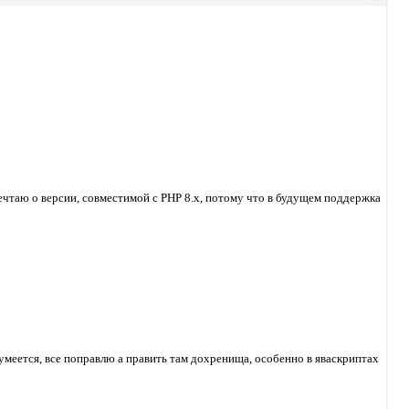
мечтаю о версии, совместимой с PHP 8.x, потому что в будущем поддержка
зумеется, все поправлю а править там дохренища, особенно в яваскриптах