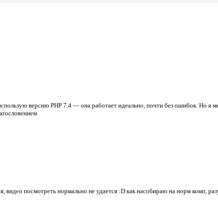
я использую версию PHP 7.4 — она работает идеально, почти без ошибок. Но я 
лагословением
ся, видео посмотреть нормально не удается :D как насобираю на норм комп, ра