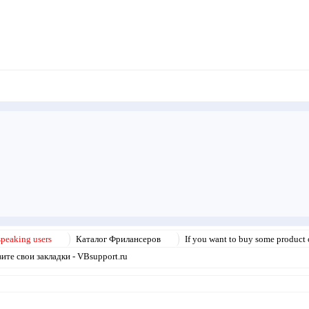
speaking users
Каталог Фрилансеров
If you want to buy some product o
те свои закладки - VBsupport.ru