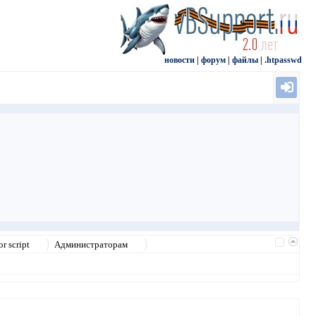
новости
|
форум
|
файлы
|
.htpasswd
r script
Администраторам