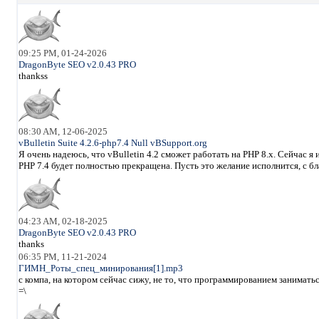
09:25 PM, 01-24-2026
DragonByte SEO v2.0.43 PRO
thankss
08:30 AM, 12-06-2025
vBulletin Suite 4.2.6-php7.4 Null vBSupport.org
Я очень надеюсь, что vBulletin 4.2 сможет работать на PHP 8.x. Сейчас 
PHP 7.4 будет полностью прекращена. Пусть это желание исполнится, с б
04:23 AM, 02-18-2025
DragonByte SEO v2.0.43 PRO
thanks
06:35 PM, 11-21-2024
ГИМН_Роты_спец_минирования[1].mp3
с компа, на котором сейчас сижу, не то, что программированием занимать
=\