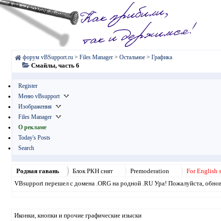
форум vBSupport.ru
>
Files Manager
>
Остальное
>
Графика
Смайлы, часть 6
Register
Меню vBsupport
Изображения
Files Manager
О рекламе
Today's Posts
Search
Родная гавань
Блок РКН снят
Premoderation
For English 
VBsupport перешел с домена .ORG на родной .RU Ура! Пожалуйста, обнови
Иконки, кнопки и прочие графические изыски