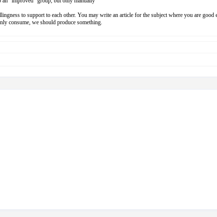
nto an "improved" group, but only manually
llingness to support to each other. You may write an article for the subject where you are go
t only consume, we should produce something.
ty) and being improved
ter.
ter + adds eliminated + Inbox capacity increased + files manager increased permissions.
ers' group automatically.*