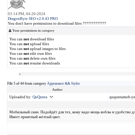
03:14 PM, 04-20-2024
DragonByte SEO v2.0.43 PRO
You don't have permissions to download files ?????????????
Your permissions in category
You can
not
download files
You can
not
upload files
You can
not
upload images to files
You can
not
edit own files
You can
not
delete own files
You can
not
resume downloads
»
File 5 of 44 from category
Appearance && Styles
Author
Uploaded by:
QuQunta
ququntamob-ye
Мобильный скин. Подойдёт для тех, кому надо мощь воблы и удобство дл
Имеет приятный жёлтый цвет.