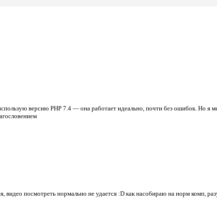
я использую версию PHP 7.4 — она работает идеально, почти без ошибок. Но я 
лагословением
ся, видео посмотреть нормально не удается :D как насобираю на норм комп, ра