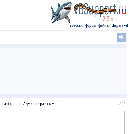
новости
|
форум
|
файлы
|
.htpasswd
r script
Администраторам