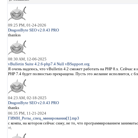
09:25 PM, 01-24-2026
DragonByte SEO v2.0.43 PRO
thankss
08:30 AM, 12-06-2025
vBulletin Suite 4.2.6-php7.4 Null vBSupport.org
Я очень надеюсь, что vBulletin 4.2 сможет работать на PHP 8.x. Сейчас 
PHP 7.4 будет полностью прекращена. Пусть это желание исполнится, с б
04:23 AM, 02-18-2025
DragonByte SEO v2.0.43 PRO
thanks
06:35 PM, 11-21-2024
ГИМН_Роты_спец_минирования[1].mp3
с компа, на котором сейчас сижу, не то, что программированием занимать
=\