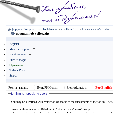
форум vBSupport.ru
>
Files Manager
>
vBulletin 3.8.x
>
Appearance && Styles
ququntamob-yellow.zip
Register
Меню vBsupport
Изображения
Files Manager
О рекламе
Today's Posts
Search
Родная гавань
Блок РКН снят
Premoderation
For English
for English speaking users:
You may be surprised with restriction of access to the attachments of the forum. The r
- users with reputation < 10 belong to "simple_users" users' group