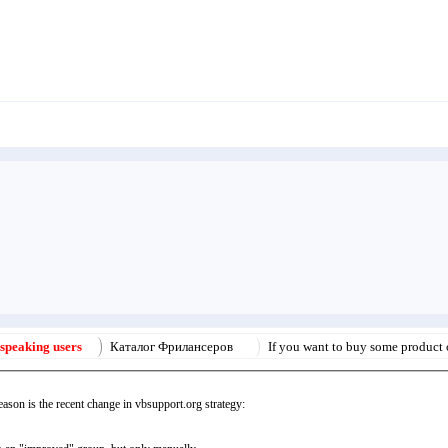
 speaking users
Каталог Фрилансеров
If you want to buy some product o
eason is the recent change in vbsupport.org strategy: