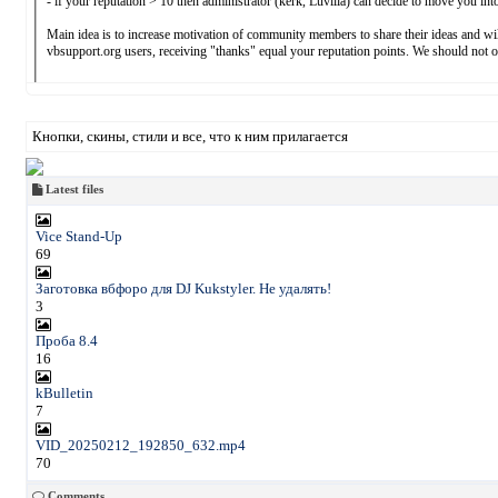
- if your reputation > 10 then administrator (kerk, Luvilla) can decide to move you i
Main idea is to increase motivation of community members to share their ideas and wi
vbsupport.org users, receiving "thanks" equal your reputation points. We should no
- you may:
* increase your reputation (doing something useful for another members of communi
* purchase temporary access to the improved category:
10 $ for 3 months. - this group can download attachments, reputation/posts do not mat
Кнопки, скины, стили и все, что к ним прилагается
20 $ for 3 months. - this group can download attachments, reputation/posts do not mat
Please contact kerk or Luvilla regarding payments.
Latest files
Important!:
- if your reputation will become less then 0, you will be moved into "simple_users" us
Vice Stand-Up
*for temporary groups (pre-paid for 3 months) reputation/posts do not matter.
69
Заготовка вбфоро для DJ Kukstyler. Не удалять!
3
Проба 8.4
16
kBulletin
7
VID_20250212_192850_632.mp4
70
Comments