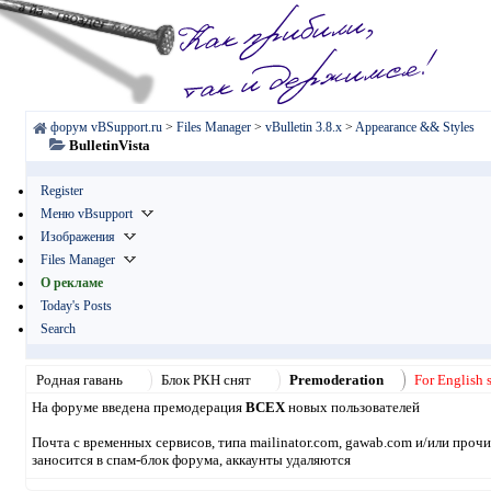
форум vBSupport.ru
>
Files Manager
>
vBulletin 3.8.x
>
Appearance && Styles
BulletinVista
Register
Меню vBsupport
Изображения
Files Manager
О рекламе
Today's Posts
Search
Родная гавань
Блок РКН снят
Premoderation
For English 
На форуме введена премодерация
ВСЕХ
новых пользователей
Почта с временных сервисов, типа mailinator.com, gawab.com и/или проч
заносится в спам-блок форума, аккаунты удаляются