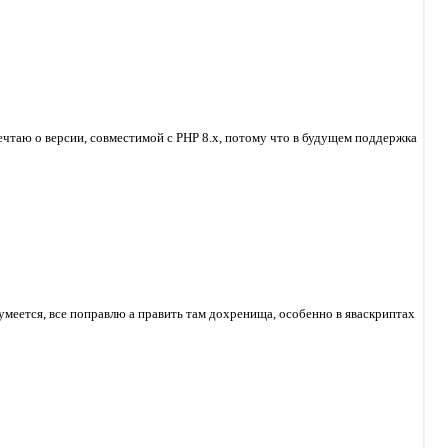
мечтаю о версии, совместимой с PHP 8.x, потому что в будущем поддержка
зумеется, все поправлю а править там дохренища, особенно в яваскриптах