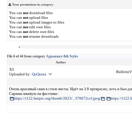
Your permissions in category
You can
not
download files
You can
not
upload files
You can
not
upload images to files
You can
not
edit own files
You can
not
delete own files
You can
not
resume downloads
»
File 6 of 44 from category
Appearance && Styles
Author
ХЗ
BulletinV
Uploaded by:
QuQunta
Очень красивый скин в стиле висты. Идёт на 3.8 прекрасно, хоть и был для
Скрины вживую на фастпике:
https://i122.fastpic.org/thumb/2023/...370672ccf.jpeg
https://i122.