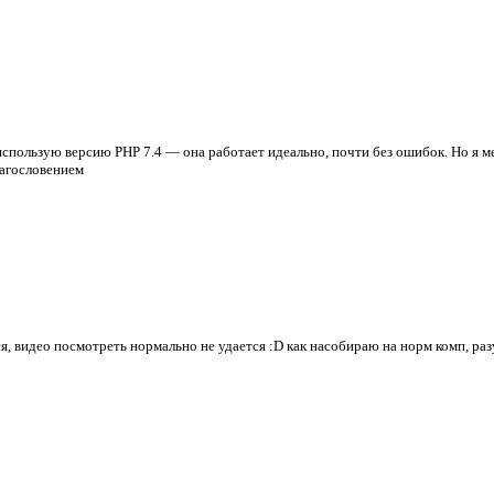
я использую версию PHP 7.4 — она работает идеально, почти без ошибок. Но я 
лагословением
ся, видео посмотреть нормально не удается :D как насобираю на норм комп, ра