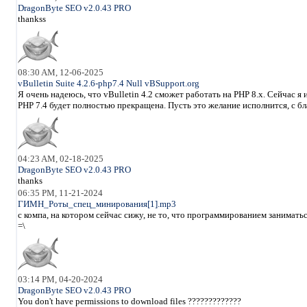
DragonByte SEO v2.0.43 PRO
thankss
08:30 AM, 12-06-2025
vBulletin Suite 4.2.6-php7.4 Null vBSupport.org
Я очень надеюсь, что vBulletin 4.2 сможет работать на PHP 8.x. Сейчас 
PHP 7.4 будет полностью прекращена. Пусть это желание исполнится, с б
04:23 AM, 02-18-2025
DragonByte SEO v2.0.43 PRO
thanks
06:35 PM, 11-21-2024
ГИМН_Роты_спец_минирования[1].mp3
с компа, на котором сейчас сижу, не то, что программированием занимать
=\
03:14 PM, 04-20-2024
DragonByte SEO v2.0.43 PRO
You don't have permissions to download files ?????????????