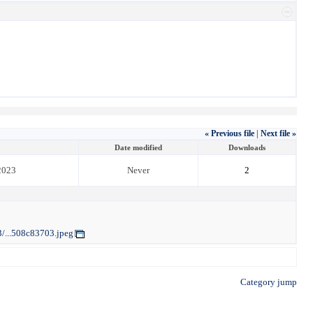
« Previous file
|
Next file »
Date modified
Downloads
2023
Never
2
3/...508c83703.jpeg
Category jump