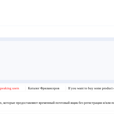
speaking users
Каталог Фрилансеров
If you want to buy some product o
их, которые предоставляют временный почтовый ящик без регистрации и/или по