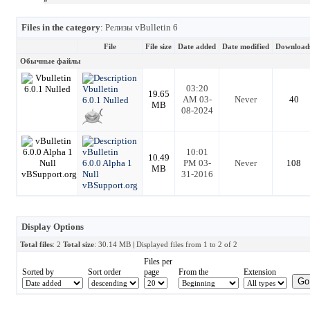
»
Files in the category
: Релизы vBulletin 6
File
File size
Date added
Date modified
Download
Обычные файлы
03:20
Vbulletin
19.65
AM 03-
Never
40
6.0.1 Nulled
MB
08-2024
vBulletin
10:01
10.49
6.0.0 Alpha 1
PM 03-
Never
108
MB
Null
31-2016
vBSupport.org
Display Options
Total files
: 2
Total size
: 30.14 MB
|
Displayed files from 1 to 2 of 2
Files per
Sorted by
Sort order
page
From the
Extension