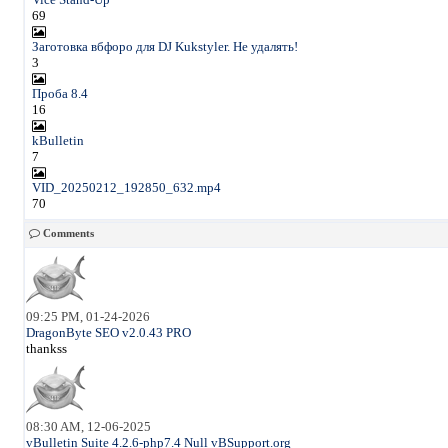
69
Заготовка вбфоро для DJ Kukstyler. Не удалять!
3
Проба 8.4
16
kBulletin
7
VID_20250212_192850_632.mp4
70
Comments
09:25 PM, 01-24-2026
DragonByte SEO v2.0.43 PRO
thankss
08:30 AM, 12-06-2025
vBulletin Suite 4.2.6-php7.4 Null vBSupport.org