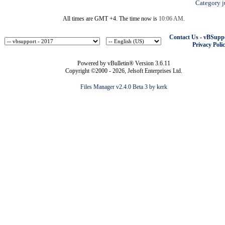
Category 
All times are GMT +4. The time now is
10:06 AM
.
Contact Us
-
vBSuppo
Privacy Poli
Powered by vBulletin® Version 3.6.11
Copyright ©2000 - 2026, Jelsoft Enterprises Ltd.
Files Manager v2.4.0 Beta 3 by kerk