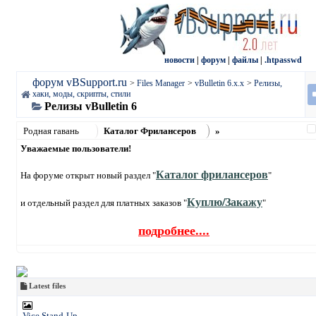
новости
|
форум
|
файлы
|
.htpasswd
форум vBSupport.ru
>
Files Manager
>
vBulletin 6.x.x
>
Релизы,
хаки, моды, скрипты, стили
Релизы vBulletin 6
Родная гавань
Каталог Фрилансеров
»
Уважаемые пользователи!
Каталог фрилансеров
На форуме открыт новый раздел "
"
Куплю/Закажу
и отдельный раздел для платных заказов "
"
подробнее....
Latest files
Vice Stand-Up